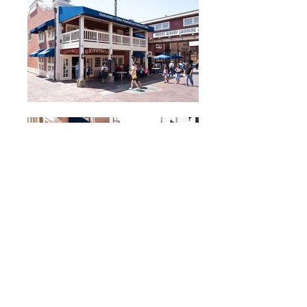
Herczeg + Tobias
Architects
Ghirardelli Disney